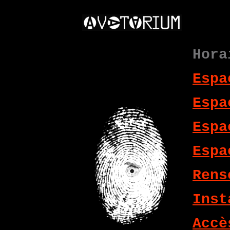
Hora
Espa
Espa
Espa
Espa
Rens
Inst
Accè