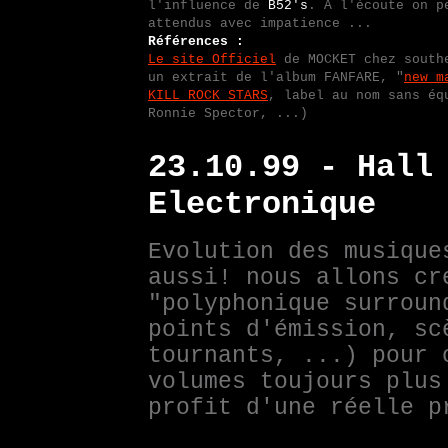
l'influence de
B52's
. A l'écoute on 
attendus avec impatience ...
Références :
Le site Officiel
de MOCKET chez southe
un extrait de l'album FANFARE, "
new m
KILL ROCK STARS
, label au nom sans éq
Ronnie Spector, ...)
23.10.99 - Hall
Electronique
Evolution des musique
aussi! nous allons cr
"polyphonique surroun
points d'émission, sc
tournants, ...) pour 
volumes toujours plus
profit d'une réelle p