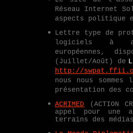
Réseau Internet So
aspects politique 
Lettre type de pro
logiciels à a
européennes, dis
(Juillet/Août) de
L
http://swpat.ffii.
nous nous sommes l
présentation des c
ACRIMED
(ACTION CR
appel pour une a
terrains des média