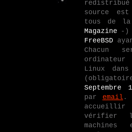
redistrib
source est
tous de l
Magazine
-)
FreeBSD
ayan
Chacun se
ordinateu
Linux dan
(obligatoi
Septembre 1
par
email
. 
accueillir
vérifier 
machines 