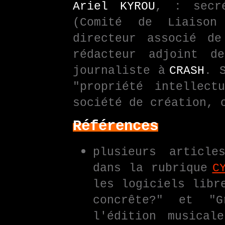
Ariel KYROU
, : secr
(Comité de Liaison
directeur associé de
rédacteur adjoint de
journaliste à
CRASH
. 
"propriété intellect
société de création, 
Références
plusieurs articl
dans la rubrique
C
les logiciels libr
concrête?" et "
l'édition musical