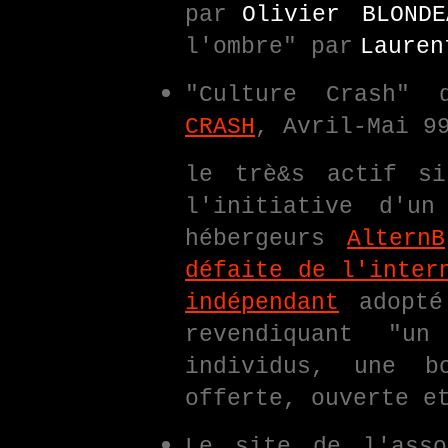
par
Olivier BLONDE
l'ombre" par
Lauren
"Culture Crash" 
CRASH
, Avril-Mai 9
le trè&s actif s
l'initiative d'u
hébergeurs
AlternB
défaite de l'inter
indépendant
adopté 
revendiquant "u
individus, une b
offerte, ouverte e
Le site de l'ass