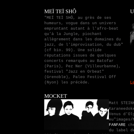
MEÏ TEÏ SHÔ
U
"MEÏ TEÏ SHÔ, au grès de ses
humeurs, vogue dans un univers
empruntant autant à l'afro-beat
qu'à la Jungle, piochant
allègrement dans les domaines du
jazz, de l'improvisation, du dub"
(cf bio. 99). Une solide
réputations issues de quelques
concerts remarqués au Batofar
(Paris), Pez Ner (Villeurbanne),
festival "Jazz en Orbeat"
(Grenoble), Paleo Festival Off
(Nyon) les précède.
L
MOCKET
Matt STEIN
Karaneedok
Venus d'Ol
eu"images/
FANFARE
ch
du label d