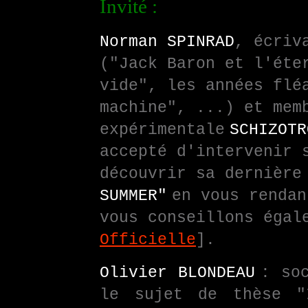
Invité :
Norman SPINRAD
, écriv
("Jack Baron et l'éte
vide", les années flé
machine", ...) et mem
expérimentale
SCHIZOT
accepté d'intervenir 
découvrir sa dernière
SUMMER"
en vous rendan
vous conseillons égal
Officielle
].
Olivier BLONDEAU
: so
le sujet de thèse "