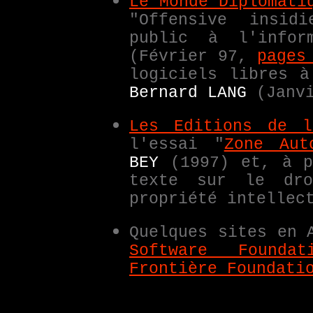
Le Monde Diplomati
"Offensive insid
public à l'info
(Février 97,
pages
logiciels libres à
Bernard LANG
(Janv
Les Editions de l
l'essai "
Zone Aut
BEY
(1997) et, à p
texte sur le dro
propriété intellec
Quelques sites en 
Software Foundat
Frontière Foundati