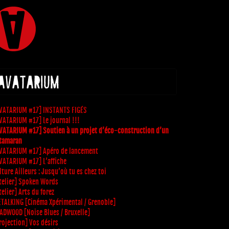
 AVATARIUM
VATARIUM #17] INSTANTS FIGÉS
VATARIUM #17] Le journal !!!
VATARIUM #17] Soutien à un projet d’éco-construction d’un
tamaran
VATARIUM #17] Apéro de lancement
VATARIUM #17] L’affiche
lture Ailleurs : Jusqu’où tu es chez toi
telier] Spoken Words
telier] Arts du forez
TALKING [Cinéma Xpérimental / Grenoble]
ADWOOD [Noise Blues / Bruxelle]
rojection] Vos désirs