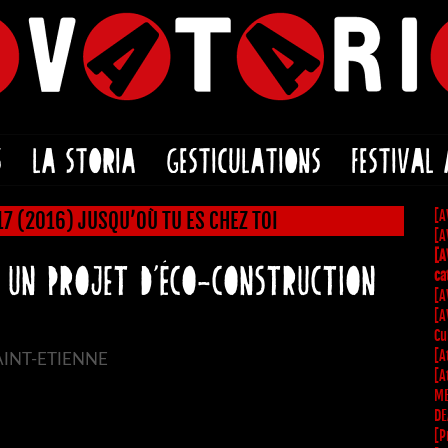
S
LA STORIA
GESTICULATIONS
FESTIVAL
[A
17 (2016) JUSQU’OÙ TU ES CHEZ TOI
[A
[A
 un projet d’éco-construction
ca
[A
[A
Cu
[A
SAINT-ETIENNE
[A
ME
DE
[P