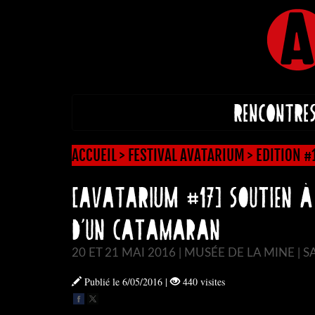
RENCONTRE
ACCUEIL
>
FESTIVAL AVATARIUM
>
EDITION #
[AVATARIUM #17] Soutien à
d’un catamaran
20 ET 21 MAI 2016 | MUSÉE DE LA MINE | 
Publié le 6/05/2016
|
440 visites