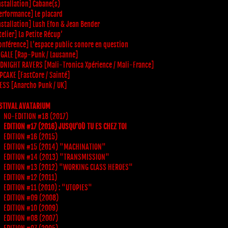
nstallation] Cabane(s)
erformance] Le placard
nstallation] Lush Efon & Jean Bender
telier] La Petite Récup’
onférence] L’espace public sonore en question
 GALE [Rap-Punk / Lausanne]
DNIGHT RAVERS [Mali-Tronica Xpérience / Mali-France]
PCAKE [FastCore / Sainté]
ESS [Anarcho Punk / UK]
STIVAL AVATARIUM
NO-EDITION #18 (2017)
EDITION #17 (2016) JUSQU’OÙ TU ES CHEZ TOI
EDITION #16 (2015)
EDITION #15 (2014) "MACHINATION"
EDITION #14 (2013) "TRANSMISSION"
EDITION #13 (2012) "WORKING CLASS HEROES"
EDITION #12 (2011)
EDITION #11 (2010) : "UTOPIES"
EDITION #09 (2008)
EDITION #10 (2009)
EDITION #08 (2007)