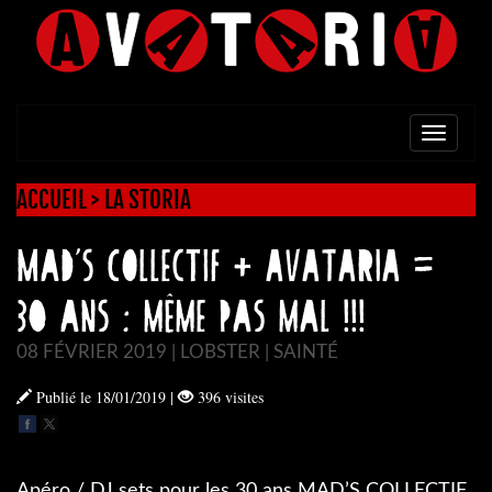
TOGG
NAVI
ACCUEIL
>
LA STORIA
Mad’s Collectif + AVATARIA =
30 ans : même pas mal !!!
08 FÉVRIER 2019 | LOBSTER | SAINTÉ
Publié le 18/01/2019
|
396 visites
Apéro / DJ sets pour les 30 ans MAD’S COLLECTIF