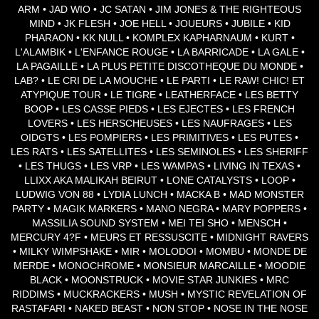
ARM • JAD WIO • JC SATAN • JIM JONES & THE RIGHTEOUS
MIND • JK FLESH • JOE HELL • JOUEURS • JUBILE • KID
PHARAON • KK NULL • KOMPLEX KAPHARNAUM • KURT •
L'ALAMBIK • L'ENFANCE ROUGE • LA BARRICADE • LA GALE •
LA PAGAILLE • LA PLUS PETITE DISCOTHEQUE DU MONDE •
LAB? • LE CRI DE LA MOUCHE • LE PARTI • LE RAW! CHIC! ET
ATYPIQUE TOUR • LE TIGRE • LEATHERFACE • LES BETTY
BOOP • LES CASSE PIEDS • LES EJECTES • LES FRENCH
LOVERS • LES HERSCHEUSES • LES NAUFRAGES • LES
OIDGTS • LES POMPIERS • LES PRIMITIVES • LES PUTES •
LES RATS • LES SATELLITES • LES SEMINOLES • LES SHERIFF
• LES THUGS • LES VRP • LES WAMPAS • LIVING IN TEXAS •
LLIXX AKA MALIKAH BEIRUT • LONE CATALYSTS • LOOP •
LUDWIG VON 88 • LYDIA LUNCH • MACKA B • MAD MONSTER
PARTY • MAGIK MARKERS • MANO NEGRA • MARY POPPERS •
MASSILIA SOUND SYSTEM • MEI TEI SHO • MENSCH •
MERCURY 4?F • MEURS ET RESSUSCITE • MIDNIGHT RAVERS
• MILKY WIMPSHAKE • MIR • MOLODOI • MOMBU • MONDE DE
MERDE • MONOCHROME • MONSIEUR MARCAILLE • MOODIE
BLACK • MOONSTRUCK • MOVIE STAR JUNKIES • MRC
RIDDIMS • MUCKRACKERS • MUSH • MYSTIC REVELATION OF
RASTAFARI • NAKED BEAST • NON STOP • NOSE IN THE NOSE