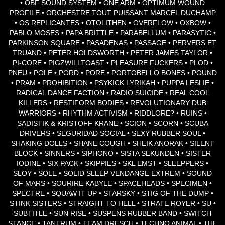
• OBF SOUND SYSTEM • ONE ARM • OPTIMUM WOUND
PROFILE • ORCHESTRE TOUT PUISSANT MARCEL DUCHAMP
• OS REPLICANTES • OTOLITHEN • OVERFLOW • OXBOW •
PABLO MOSES • PAPA BRITTLE • PARABELLUM • PARASYTIC •
PARKINSON SQUARE • PASADENAS • PASSAGE • PERVERS ET
TRUAND • PETER HOLDSWORTH • PETER JAMES TAYLOR •
PI-CORE • PIGZWILLTOAST • PLEASURE FUCKERS • PLOD •
PNEU • POLE • PORD • PORE • PORTOBELLO BONES • POUND
• PRAM • PROHIBITION • PSYKICK LYRIKAH • PUPPA LESLIE •
RADICAL DANCE FACTION • RADIO SUICIDE • REAL COOL
KILLERS • RESTIFORM BODIES • REVOLUTIONARY DUB
WARRIORS • RHYTHM ACTIVISM • RIDDLORE? • RUINS •
SADISTIK & KRISTOFF KRANE • SCION • SCORN • SCUBA
DRIVERS • SEGURIDAD SOCIAL • SEXY RUBBER SOUL •
SHAKING DOLLS • SHANE COUGH • SHEIK ANORAK • SILENT
BLOCK • SINNERS • SIPHONO • SISTA SEKUNDEN • SISTER
IODINE • SIX PACK • SKIPPIES • SKL EMST • SLEEPPERS •
SLOY • SOLE • SOLID SLEEP VENDANGE EXTREM • SOUND
OF MARS • SOURIRE KABYLE • SPACEHEADS • SPECIMEN •
SPECTRE • SQUAW IT UP • STARSKY • STIG OF THE DUMP •
STINK SISTERS • STRAIGHT TO HELL • STRATE ROYER • SU •
SUBTITLE • SUN RISE • SUSPENS RUBBER BAND • SWITCH
STANCE • TANTRUM • TEAM DRESCH • TECHNO ANIMAL • THE