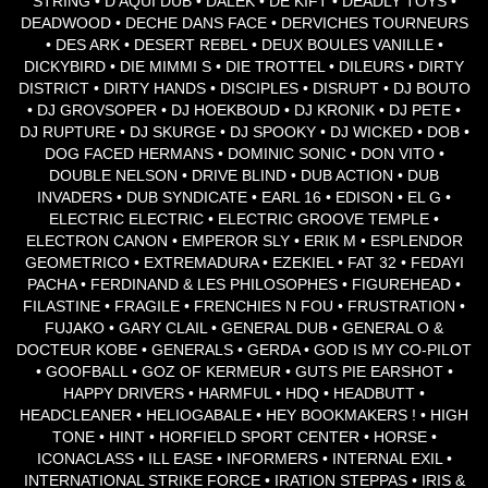
STRING • D AQUI DUB • DALEK • DE KIFT • DEADLY TOYS •
DEADWOOD • DECHE DANS FACE • DERVICHES TOURNEURS
• DES ARK • DESERT REBEL • DEUX BOULES VANILLE •
DICKYBIRD • DIE MIMMI S • DIE TROTTEL • DILEURS • DIRTY
DISTRICT • DIRTY HANDS • DISCIPLES • DISRUPT • DJ BOUTO
• DJ GROVSOPER • DJ HOEKBOUD • DJ KRONIK • DJ PETE •
DJ RUPTURE • DJ SKURGE • DJ SPOOKY • DJ WICKED • DOB •
DOG FACED HERMANS • DOMINIC SONIC • DON VITO •
DOUBLE NELSON • DRIVE BLIND • DUB ACTION • DUB
INVADERS • DUB SYNDICATE • EARL 16 • EDISON • EL G •
ELECTRIC ELECTRIC • ELECTRIC GROOVE TEMPLE •
ELECTRON CANON • EMPEROR SLY • ERIK M • ESPLENDOR
GEOMETRICO • EXTREMADURA • EZEKIEL • FAT 32 • FEDAYI
PACHA • FERDINAND & LES PHILOSOPHES • FIGUREHEAD •
FILASTINE • FRAGILE • FRENCHIES N FOU • FRUSTRATION •
FUJAKO • GARY CLAIL • GENERAL DUB • GENERAL O &
DOCTEUR KOBE • GENERALS • GERDA • GOD IS MY CO-PILOT
• GOOFBALL • GOZ OF KERMEUR • GUTS PIE EARSHOT •
HAPPY DRIVERS • HARMFUL • HDQ • HEADBUTT •
HEADCLEANER • HELIOGABALE • HEY BOOKMAKERS ! • HIGH
TONE • HINT • HORFIELD SPORT CENTER • HORSE •
ICONACLASS • ILL EASE • INFORMERS • INTERNAL EXIL •
INTERNATIONAL STRIKE FORCE • IRATION STEPPAS • IRIS &