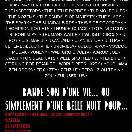
BEASTMASTER • THE EX • THE HONKIES • THE INSIDERS •
THE INSPECTORS • THE LITTLE RABBITS • THE MOLECULES •
THE NOZEMS • THE SANDALS OF MAJESTY • THE SLAGS •
THE SPARK • THE SUICIDAL BIRDS • THIS SIDE OF JORDAN •
THOMPSON ROLLETS • THUNDERCRACK • TOTAL VICTORY •
TREPONEM PAL • TRUMANS WATER • TWILIGHT CIRCUS • U
ROY • U.S. MAPLE • UKANDANZ • ULAN BATOR • ULTHAR •
ULTIEME ALLUCINATIE • URUMILLA • VOLVOTRAXX • VOODOO
MUSAK • VUNENY • WALPURGIS VOLTA • WARUM JOE •
WASHINTON DEAD CATS • WELL SPOTTED • WINTERBRIEF •
WORKING FOR PEANUTS • WORLD PETS • X25X • YOKOHAMA
ZEN ROCKS • ZE 6 • ZEA • ZENZILE • ZERO • ZION TRAIN •
ZOU • ZULUBERLUS •
Bande son d'une vie... où
simplement d'une belle nuit pour...
Mad’s Collectif + AVATARIA = 30 ans : même pas mal !!!
LA STORIA
LES AVATARIENS