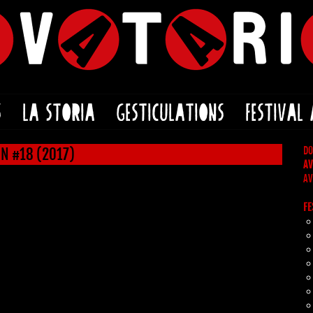
S
LA STORIA
GESTICULATIONS
FESTIVAL
DO
N #18 (2017)
AV
AV
FE