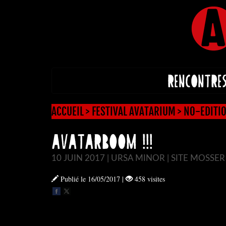
RENCONTRE
ACCUEIL
>
FESTIVAL AVATARIUM
>
NO-EDITIO
AVATARBOOM !!!
10 JUIN 2017 | URSA MINOR | SITE MOSSER
Publié le 16/05/2017
|
458 visites