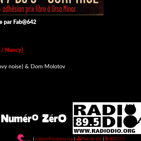
he par Fab@642
/ Nancy]
oovy noise) & Dom Molotov
|
contact@avataria.org
|
Plan du site
|
RSS 2.0