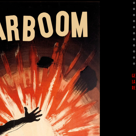
GE
LA
RE