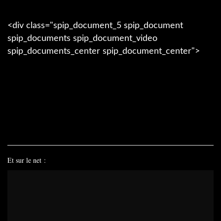
<div class="spip_document_5 spip_document
spip_documents spip_document_video
spip_documents_center spip_document_center">
Video
Player
Et sur le net :
[AVATARIUM#10] LE BANQUET
envoyé par
lalagardener
.