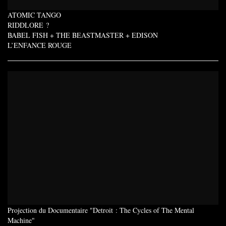
ATOMIC TANGO
RIDDLORE ?
BABEL FISH + THE BEASTMASTER + EDISON
L’ENFANCE ROUGE
[AVATARIUM#10] VENDREDI
envoyé par
lalagardener
.
Projection du Documentaire "Detroit : The Cycles of The Mental
Machine"