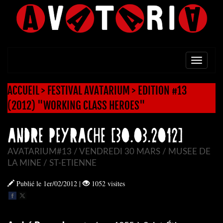
TOGG
NAVI
ACCUEIL
>
FESTIVAL AVATARIUM
>
EDITION #13
(2012) "WORKING CLASS HEROES"
ANDRE PEYRACHE [30.03.2012]
AVATARIUM#13 / VENDREDI 30 MARS / MUSEE DE
LA MINE / ST-ETIENNE
Publié le 1er/02/2012
|
1052 visites