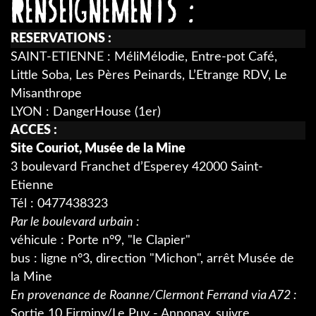
RENSEIGNEMENTS :
RESERVATIONS :
SAINT-ETIENNE : MéliMélodie, Entre-pot Café,
Little Soba, Les Pères Peinards, L’Etrange RDV, Le
Misanthrope
LYON : DangerHouse (1er)
ACCES :
Site Couriot, Musée de la Mine
3 boulevard Franchet d’Esperey 42000 Saint-
Etienne
Tél : 0477438323
Par le boulevard urbain :
véhicule : Porte n°9, "le Clapier"
bus : ligne n°3, direction "Michon", arrêt Musée de
la Mine
En provenance de Roanne/Clermont Ferrand via A72 :
Sortie 10 Firminy/Le Puy - Annonay, suivre