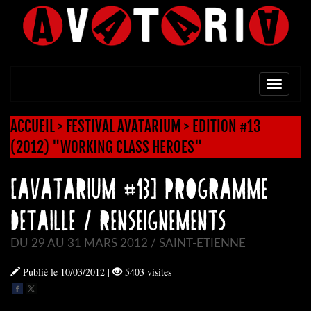
TOGG
NAVI
ACCUEIL
>
FESTIVAL AVATARIUM
>
EDITION #13
(2012) "WORKING CLASS HEROES"
[AVATARIUM #13] PROGRAMME
DETAILLE / RENSEIGNEMENTS
DU 29 AU 31 MARS 2012 / SAINT-ETIENNE
Publié le 10/03/2012
|
5403 visites