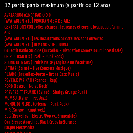
12 participants maximum (à partir de 12 ans)
AVATARIUM #15 @ RADIO DIO
[AVATARIUM #15] PROGRAMME & DETAILS
GENERATIONS CON : elles vécurent heureuses et eurent beaucoup d’amant-
e-s
[AVATARIUM #15] Les inscriptions aux ateliers sont ouvertes
[AVATARIUM #15] DEMANDEZ LE JOURNAL
Collectif Radio Suicide (Bruxelles - Divagation sonore boum intestinale)
OS REPLICANTES (Brazil - Punk Rock)
SOUND OF MARS (Bruitisme XP / Capitale de l’Aculture)
ULTHAR (Sainté - Live Concrète Musique)
FUJAKO (Bruxelles-Porto - Drone Bass Music)
PSYKICK LYRIKAH (Rennes - Rap)
PORD (Lozère - Noise Rock)
PERVERS ET TRUAND (Sainté - Sludgy Grunge Punk)
MOMBU (Italie - Free Jazz)
MONDE DE MERDE (Orléans - Punk Rock)
MIR (Suisse - Krautrock)
ÈL G (Bruxelles - Electro/Pop expérimentale)
Conférence Anarchist Black Cross biélorusse
Casper Electronics