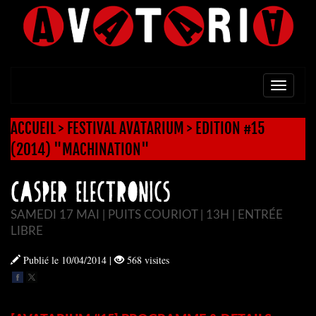
TOGG
NAVI
ACCUEIL
>
FESTIVAL AVATARIUM
>
EDITION #15
(2014) "MACHINATION"
Casper Electronics
SAMEDI 17 MAI | PUITS COURIOT | 13H | ENTRÉE
LIBRE
Publié le 10/04/2014
|
568 visites