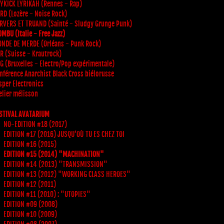
YKICK LYRIKAH (Rennes - Rap)
RD (Lozère - Noise Rock)
RVERS ET TRUAND (Sainté - Sludgy Grunge Punk)
MBU (Italie - Free Jazz)
NDE DE MERDE (Orléans - Punk Rock)
R (Suisse - Krautrock)
 G (Bruxelles - Electro/Pop expérimentale)
nférence Anarchist Black Cross biélorusse
sper Electronics
elier mélisson
STIVAL AVATARIUM
NO-EDITION #18 (2017)
EDITION #17 (2016) JUSQU’OÙ TU ES CHEZ TOI
EDITION #16 (2015)
EDITION #15 (2014) "MACHINATION"
EDITION #14 (2013) "TRANSMISSION"
EDITION #13 (2012) "WORKING CLASS HEROES"
EDITION #12 (2011)
EDITION #11 (2010) : "UTOPIES"
EDITION #09 (2008)
EDITION #10 (2009)