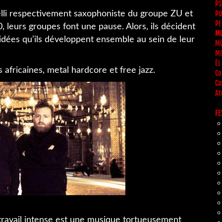
PS
relli respectivement saxophoniste du groupe ZU et
PO
PE
eurs groupes font une pause. Alors, ils décident
MO
idées qu’ils développent ensemble au sein de leur
MO
MI
ÈL
 africaines, metal hardcore et free jazz.
Co
Ca
At
FE
e travail intense est une musique tortueusement