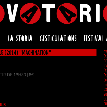
S
LA STORIA
GESTICULATIONS
FESTIVAL
AV
#15 (2014) "MACHINATION"
[A
GE
d’
[A
TIR DE 19H30 | 8€
[A
Co
in
OS
SO
UL
FU
ILS