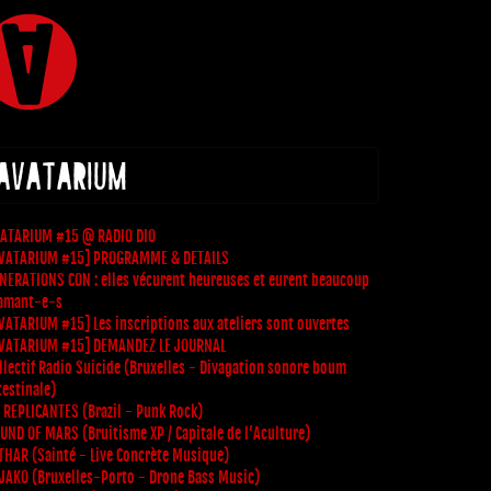
 AVATARIUM
ATARIUM #15 @ RADIO DIO
VATARIUM #15] PROGRAMME & DETAILS
NERATIONS CON : elles vécurent heureuses et eurent beaucoup
amant-e-s
VATARIUM #15] Les inscriptions aux ateliers sont ouvertes
VATARIUM #15] DEMANDEZ LE JOURNAL
llectif Radio Suicide (Bruxelles - Divagation sonore boum
testinale)
 REPLICANTES (Brazil - Punk Rock)
UND OF MARS (Bruitisme XP / Capitale de l’Aculture)
THAR (Sainté - Live Concrète Musique)
JAKO (Bruxelles-Porto - Drone Bass Music)