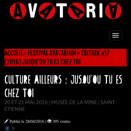
TOGG
NAVI
ACCUEIL
>
FESTIVAL AVATARIUM
>
EDITION #17
(2016) JUSQU’OÙ TU ES CHEZ TOI
Culture Ailleurs : Jusqu’où tu es
chez toi
20 ET 21 MAI 2016 | MUSÉE DE LA MINE | SAINT-
ETIENNE
Publié le 28/04/2016
|
395 visites