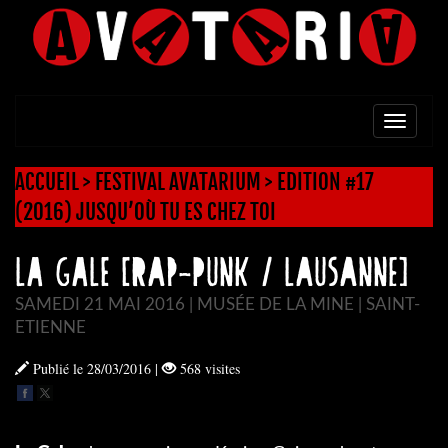
TOGG
NAVI
ACCUEIL
>
FESTIVAL AVATARIUM
>
EDITION #17
(2016) JUSQU’OÙ TU ES CHEZ TOI
LA GALE [Rap-Punk / Lausanne]
SAMEDI 21 MAI 2016 | MUSÉE DE LA MINE | SAINT-
ETIENNE
Publié le 28/03/2016
|
568 visites