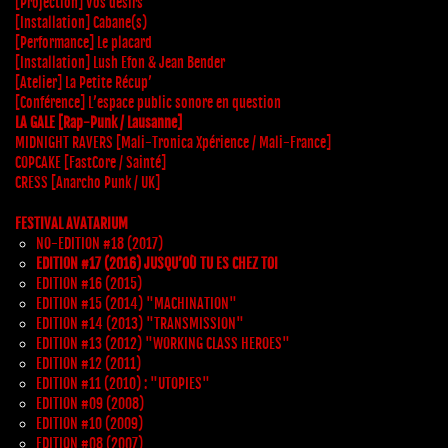
[Projection] Vos désirs
[Installation] Cabane(s)
[Performance] Le placard
[Installation] Lush Efon & Jean Bender
[Atelier] La Petite Récup’
[Conférence] L’espace public sonore en question
LA GALE [Rap-Punk / Lausanne]
MIDNIGHT RAVERS [Mali-Tronica Xpérience / Mali-France]
COPCAKE [FastCore / Sainté]
CRESS [Anarcho Punk / UK]
FESTIVAL AVATARIUM
NO-EDITION #18 (2017)
EDITION #17 (2016) JUSQU’OÙ TU ES CHEZ TOI
EDITION #16 (2015)
EDITION #15 (2014) "MACHINATION"
EDITION #14 (2013) "TRANSMISSION"
EDITION #13 (2012) "WORKING CLASS HEROES"
EDITION #12 (2011)
EDITION #11 (2010) : "UTOPIES"
EDITION #09 (2008)
EDITION #10 (2009)
EDITION #08 (2007)