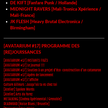
DE KIFT [Fanfare Punk / Hollande]
MIDNIGHT RAVERS [Mali-Tronica Xpérience /
Mali-France]
JK FLESH [Heavy Brutal Electronica /
Birmingham]
[AVATARIUM #17] PROGRAMME DES
[RE]JOUISSANCES
[AVATARIUM #17] INSTANTS FIGÉS
[AVATARIUM #17] Le journal !!!
[AVATARIUM #17] Soutien à un projet d’éco-construction d’un catamaran
[AVATARIUM #17] Apéro de lancement
[AVATARIUM #17] L’affiche
Culture Ailleurs : Jusqu’où tu es chez toi
[Atelier] Spoken Words
[Atelier] Arts du forez
METALKING [Cinéma Xpérimental / Grenoble]
DEADWOOD [Noise Blues / Bruxelle]