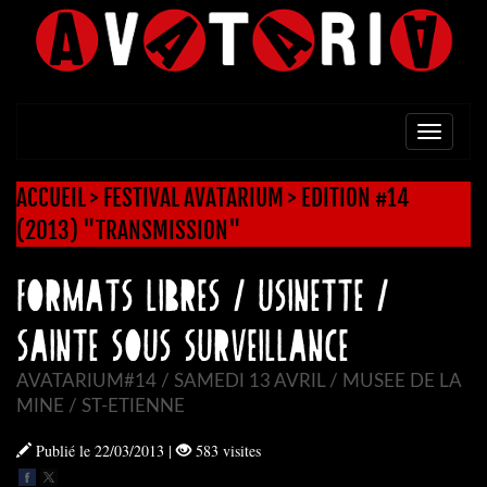
TOGG
NAVI
ACCUEIL
>
FESTIVAL AVATARIUM
>
EDITION #14
(2013) "TRANSMISSION"
FORMATS LIBRES / USINETTE /
SAINTE SOUS SURVEILLANCE
AVATARIUM#14 / SAMEDI 13 AVRIL / MUSEE DE LA
MINE / ST-ETIENNE
Publié le 22/03/2013
|
583 visites