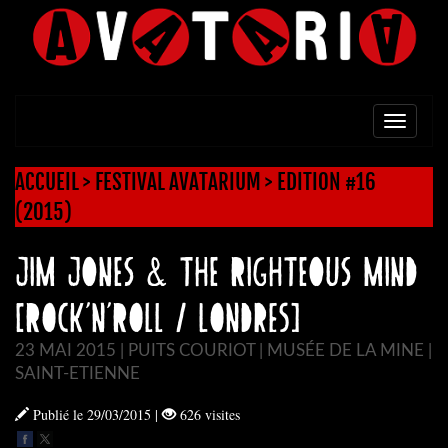
TOGG
NAVI
ACCUEIL
>
FESTIVAL AVATARIUM
>
EDITION #16
(2015)
JIM JONES & THE RIGHTEOUS MIND
[Rock’n’Roll / Londres]
23 MAI 2015 | PUITS COURIOT | MUSÉE DE LA MINE |
SAINT-ETIENNE
Publié le 29/03/2015
|
626 visites