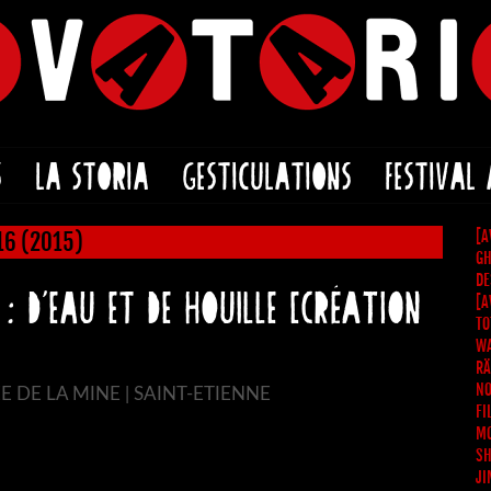
S
LA STORIA
GESTICULATIONS
FESTIVAL
[A
16 (2015)
GH
DE
 : D’EAU ET DE HOUILLE [création
[A
TO
WA
RÄ
NO
ÉE DE LA MINE | SAINT-ETIENNE
FI
MO
SH
JI