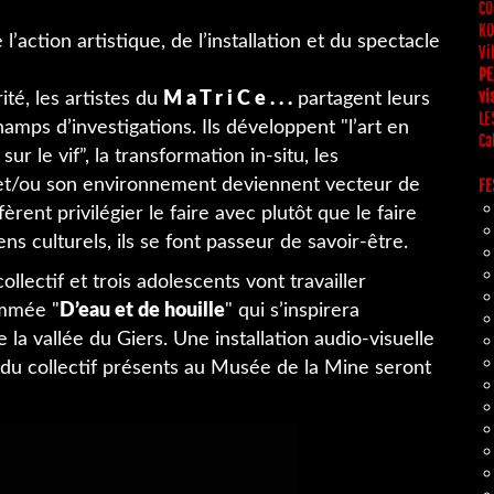
CO
KO
’action artistique, de l’installation et du spectacle
Vi
PE
vi
é, les artistes du
M a T r i C e . . .
partagent leurs
LE
amps d’investigations. Ils développent "l’art en
Ca
sur le vif”, la transformation in-situ, les
c et/ou son environnement deviennent vecteur de
FE
èrent privilégier le faire avec plutôt que le faire
iens culturels, ils se font passeur de savoir-être.
collectif et trois adolescents vont travailler
ommée "
D’eau et de houille
" qui s’inspirera
la vallée du Giers. Une installation audio-visuelle
 du collectif présents au Musée de la Mine seront