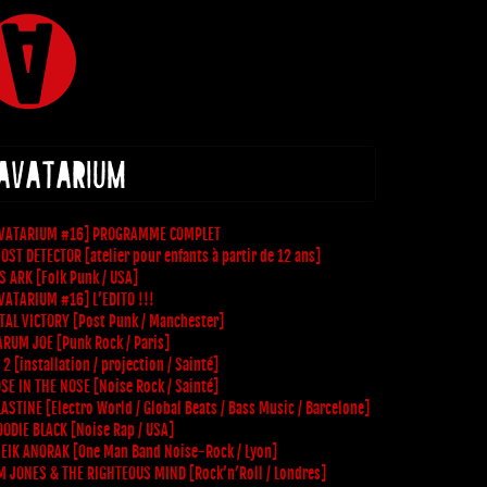
 AVATARIUM
VATARIUM #16] PROGRAMME COMPLET
OST DETECTOR [atelier pour enfants à partir de 12 ans]
S ARK [Folk Punk / USA]
VATARIUM #16] L’EDITO !!!
TAL VICTORY [Post Punk / Manchester]
RUM JOE [Punk Rock / Paris]
 2 [installation / projection / Sainté]
SE IN THE NOSE [Noise Rock / Sainté]
LASTINE [Electro World / Global Beats / Bass Music / Barcelone]
ODIE BLACK [Noise Rap / USA]
EIK ANORAK [One Man Band Noise-Rock / Lyon]
M JONES & THE RIGHTEOUS MIND [Rock’n’Roll / Londres]