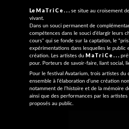
Le M a T r i C e . . .
se situe au croisement de l
vivant.
Dans un souci permanent de complémentarit
compétences dans le souci d’élargir leurs ch
cours" qui se fonde sur la captation, le “pris 
expérimentations dans lesquelles le publi
création. Les artistes du
M a T r i C e . . .
préf
pour. Porteurs de savoir-faire, liant social, l
Pour le festival Avatarium, trois artistes du 
ensemble à l’élaboration d’une création n
notamment de l’histoire et de la mémoire de 
ainsi que des performances par les artistes
proposés au public.