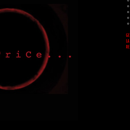
GE
LA
RE