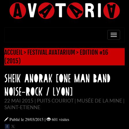
TOGG
NAVI
ACCUEIL
>
FESTIVAL AVATARIUM
>
EDITION #16
(2015)
SHEIK ANORAK [One Man Band
Noise-Rock / Lyon]
22 MAI 2015 | PUITS COURIOT | MUSÉE DE LA MINE |
SAINT-ETIENNE
Publié le 29/03/2015
|
601 visites