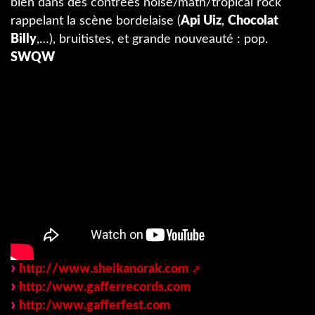
bien dans des contrées noise/math/tropical rock
rappelant la scène bordelaise (
Api Uiz
,
Chocolat
Billy
,…), bruitistes, et grande nouveauté : pop.
SWQW
http://www.sheikanorak.com
http:/www.gafferrecords.com
http:/www.gafferfest.com