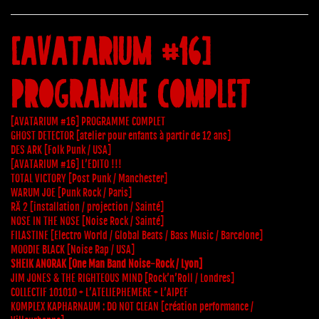
[AVATARIUM #16]
PROGRAMME COMPLET
[AVATARIUM #16] PROGRAMME COMPLET
GHOST DETECTOR [atelier pour enfants à partir de 12 ans]
DES ARK [Folk Punk / USA]
[AVATARIUM #16] L’EDITO !!!
TOTAL VICTORY [Post Punk / Manchester]
WARUM JOE [Punk Rock / Paris]
RÄ 2 [installation / projection / Sainté]
NOSE IN THE NOSE [Noise Rock / Sainté]
FILASTINE [Electro World / Global Beats / Bass Music / Barcelone]
MOODIE BLACK [Noise Rap / USA]
SHEIK ANORAK [One Man Band Noise-Rock / Lyon]
JIM JONES & THE RIGHTEOUS MIND [Rock’n’Roll / Londres]
COLLECTIF 101010 + L’ATELIEPHEMERE + L’AIPEF
KOMPLEX KAPHARNAUM : DO NOT CLEAN [création performance /