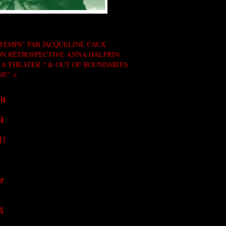
TEMPS" PAR JACQUELINE CAUX
ION RÉTROSPECTIVE ANNA HALPRIN
 A THEATER ? & OUT OF BOUNDARIES
NE"
la
 à
) !
ur
ES