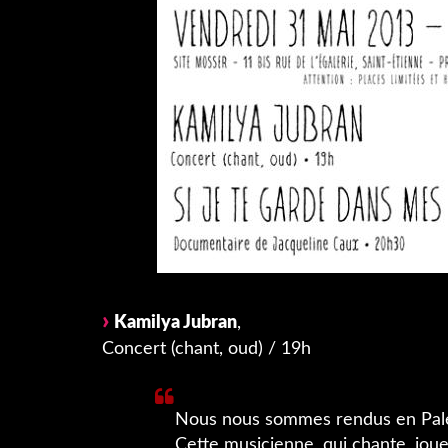
Kamilya Jubran
,
Concert (chant, oud) / 19h
Nous nous sommes rendus en Pale
Cette musicienne, qui chante, joue