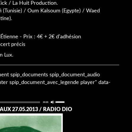
Zick / La Huit Production.
fi (Tunisie) / Oum Kalsoum (Egypte) / Waed
tine).
-Étienne - Prix : 4€ + 2€ d’adhésion
ncert précis
n Lux.
ment spip_documents spip_document_audio
ter spip_document_avec_legende player" data-
Audio
Use
Total
00:00
Player
duration
 CAUX 27.05.2013 / RADIO DIO
Up/Down
Arrow
keys