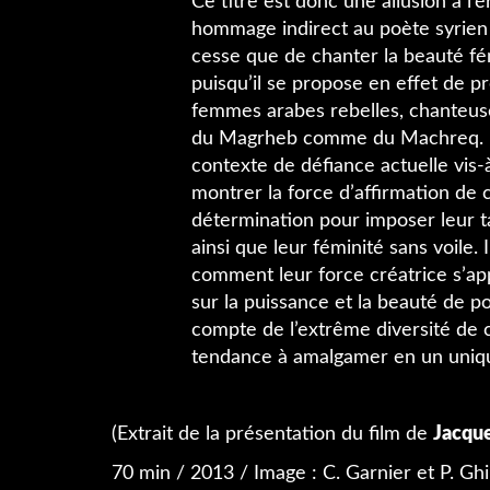
Ce titre est donc une allusion à l’é
hommage indirect au poète syrien 
cesse que de chanter la beauté fémi
puisqu’il se propose en effet de pr
femmes arabes rebelles, chanteuse
du Magrheb comme du Machreq. En
contexte de défiance actuelle vis-à
montrer la force d’affirmation de
détermination pour imposer leur ta
ainsi que leur féminité sans voile
comment leur force créatrice s’app
sur la puissance et la beauté de p
compte de l’extrême diversité de 
tendance à amalgamer en un uniq
(Extrait de la présentation du film de
Jacqu
70 min / 2013 / Image : C. Garnier et P. Ghi