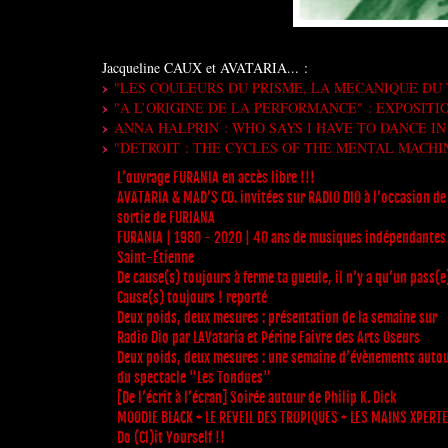
Jacqueline CAUX et AVATARIA... :
"LES COULEURS DU PRISME, LA MECANIQUE DU 
"A L’ORIGINE DE LA PERFORMANCE" : EXPOSIT
ANNA HALPRIN : WHO SAYS I HAVE TO DANCE IN
"DETROIT : THE CYCLES OF THE MENTAL MACHI
L’ouvrage FURANIA en accès libre !!!
AVATARIA & MAD’S CO. invitées sur RADIO DIO à l’occasion de 
sortie de FURIANA
FURANIA | 1980 - 2020 | 40 ans de musiques indépendantes
Saint-Étienne
De cause(s) toujours à ferme ta gueule, il n’y a qu’un pass(e
Cause(s) toujours ! reporté
Deux poids, deux mesures : présentation de la semaine sur
Radio Dio par LAVataria et Périne Faivre des Arts Oseurs
Deux poids, deux mesures : une semaine d’évènements auto
du spectacle "Les Tondues"
[De l’écrit à l’écran] Soirée autour de Philip K. Dick
MOODIE BLACK + LE REVEIL DES TROPIQUES + LES MAINS XPERT
Do (Cl)it Yourself !!