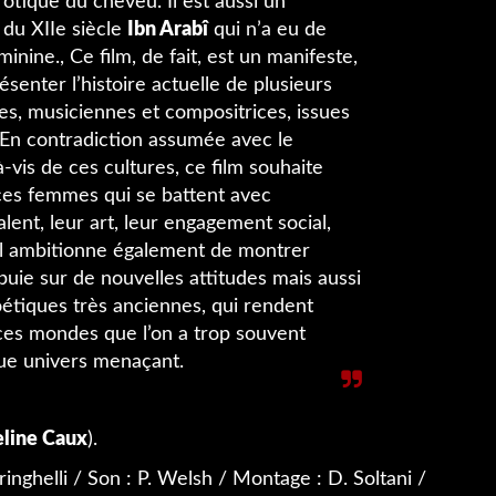
rotique du cheveu. Il est aussi un
du XIIe siècle
Ibn Arabî
qui n’a eu de
nine., Ce film, de fait, est un manifeste,
ésenter l’histoire actuelle de plusieurs
s, musiciennes et compositrices, issues
 contradiction assumée avec le
-vis de ces cultures, ce film souhaite
 ces femmes qui se battent avec
lent, leur art, leur engagement social,
. Il ambitionne également de montrer
uie sur de nouvelles attitudes mais aussi
oétiques très anciennes, qui rendent
ces mondes que l’on a trop souvent
ue univers menaçant.
eline Caux
).
ringhelli / Son : P. Welsh / Montage : D. Soltani /