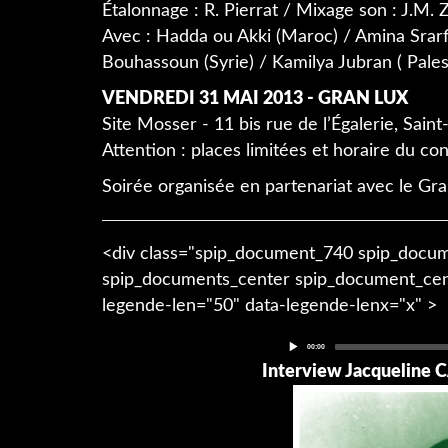
Étalonnage : R. Pierrat / Mixage son : J.M. 
Avec : Hadda ou Akki (Maroc) / Amina Srar
Bouhassoun (Syrie) / Kamilya Jubran ( Pales
VENDREDI 31 MAI 2013 - GRAN LUX
Site Mosser - 11 bis rue de l’Égalerie, Saint
Attention : places limitées et horaire du co
Soirée organisée en partenariat avec le Gra
<div class="spip_document_740 spip_docu
spip_documents_center spip_document_cen
legende-len="50" data-legende-lenx="x" >
Current
00:00
time
Interview Jacqueline