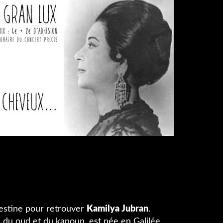
stine pour retrouver
Kamilya Jubran
.
 du oud et du kanoun, est née en Galilée