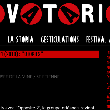
S
LA STORIA
GESTICULATIONS
FESTIVAL
LE
11 (2010) : "UTOPIES"
PH
RE
ZO
AP
SEE DE LA MINE / ST-ETIENNE
[A
UT
LE
"L
JA
ST
TH
 avec "Opposite 2", le groupe orléanais revient