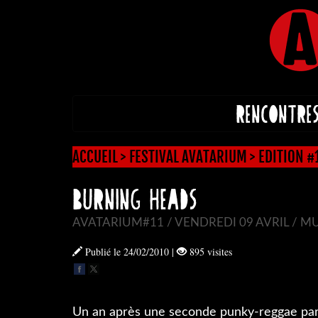
RENCONTRE
ACCUEIL
>
FESTIVAL AVATARIUM
>
EDITION #
BURNING HEADS
AVATARIUM#11 / VENDREDI 09 AVRIL / MU
Publié le 24/02/2010
|
895 visites
Un an après une seconde punky-reggae party