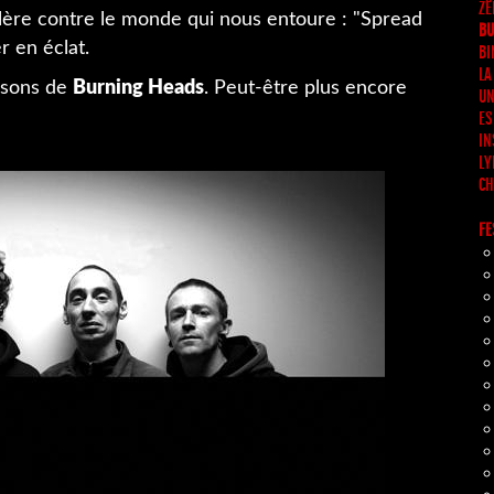
ZË
lère contre le monde qui nous entoure : "Spread
BU
r en éclat.
BI
LA
ansons de
Burning Heads
. Peut-être plus encore
UN
ES
IN
LY
CH
FE