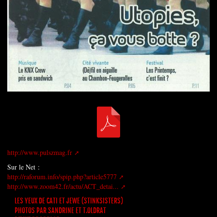
http://www.pulszmag.fr
Sur le Net :
http://raforum.info/spip.php?article5777
http://www.zoom42.fr/actu/ACT_detai...
LES YEUX DE CATI ET JEWE (STINKSISTERS)
PHOTOS PAR SANDRINE ET T.OLDRAT