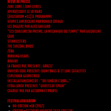
REVUE DE PRESSE
ZONE LIBRE / ZONE LIVRES
APERO/ECOUTE LE 18 MARS
[AVATARIUM #11] LE PROGRAMME
UTOPIES AMERICAINE PAR RONALD CREAGH
LES DIGGERS PAR ALICE GAILLARD
"LES COULEURS DU PRISME, LA MECANIQUE DU TEMPS" PAR JACQUELINE
CAUX
STINKSISTERS
THE SUICIDAL BIRDS
ZËRO
BURNING HEADS
BINAIRE
LA FRANCE PUE PRESENTE : GRRZZZ
UNIVERS SOUL PRESENTE COUNT BASS D. ET LONE CATALYSTS
ESPLENDOR GEOMETRICO
INSTALLATION/CONCERT : "DU FOND DE L’ABRI..."
LYDIA LUNCH PRESENTE "GHOSTS OF SPAIN"
CHARIOT MIX PAR ACTORMK ET PROPEL
FESTIVAL AVATARIUM
NO-EDITION #18 (2017)
EDITION #17 (2016) JUSQU’OÙ TU ES CHEZ TOI