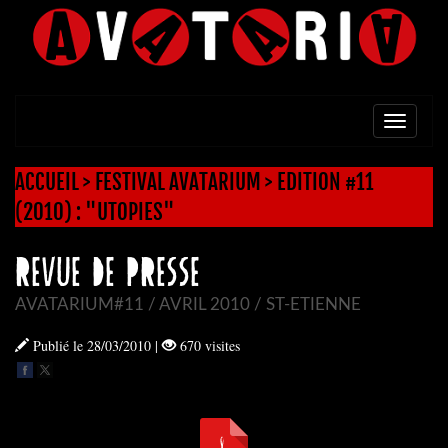
TOGG
NAVI
ACCUEIL
>
FESTIVAL AVATARIUM
>
EDITION #11
(2010) : "UTOPIES"
REVUE DE PRESSE
AVATARIUM#11 / AVRIL 2010 / ST-ETIENNE
Publié le 28/03/2010
|
670 visites